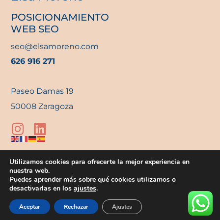
POSICIONAMIENTO
WEB SEO
seo@elsamoreno.com
626 916 271
Paseo Damas 19
50008 Zaragoza
Utilizamos cookies para ofrecerte la mejor experiencia en
© Elsa Moreno 2025
nuestra web.
Puedes aprender más sobre qué cookies utilizamos o
Aviso Legal
Política de Privacidad
Política de Cookies
desactivarlas en los
ajustes
.
Aceptar
Rechazar
Ajustes